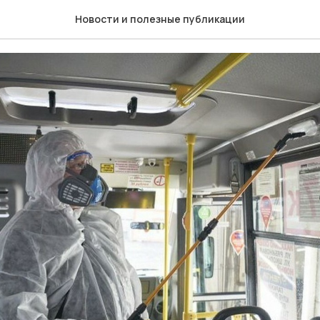
ная обработка автотранс
Новости и полезные публикации