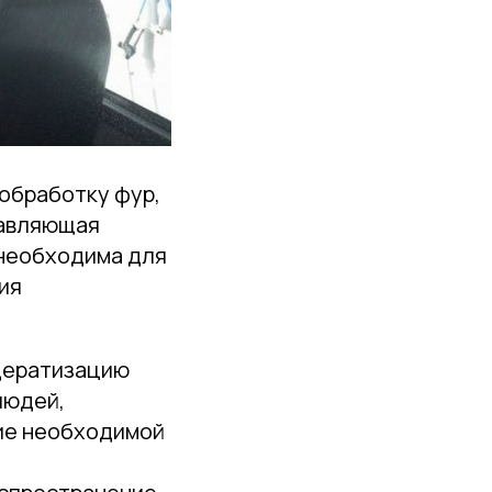
обработку фур,
тавляющая
 необходима для
ия
дератизацию
людей,
ние необходимой