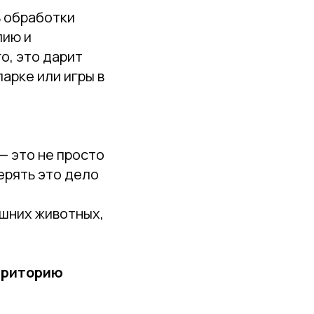
 обработки
пию и
о, это дарит
парке или игры в
— это не просто
ерять это дело
шних животных,
ерриторию