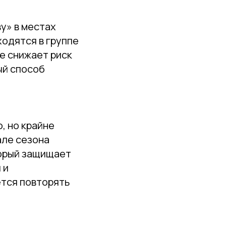
у» в местах
ходятся в группе
е снижает риск
ый способ
, но крайне
але сезона
торый защищает
 и
ется повторять