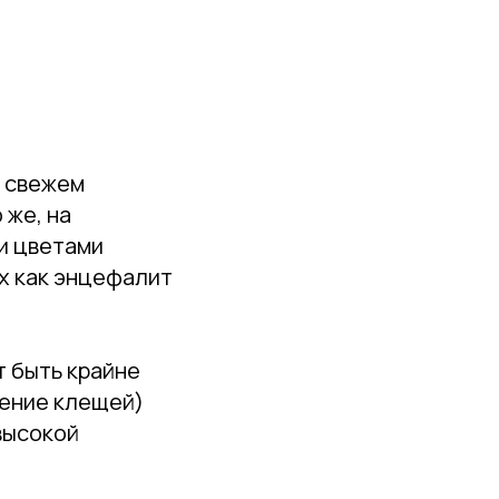
а свежем
 же, на
 и цветами
х как энцефалит
т быть крайне
ение клещей)
высокой