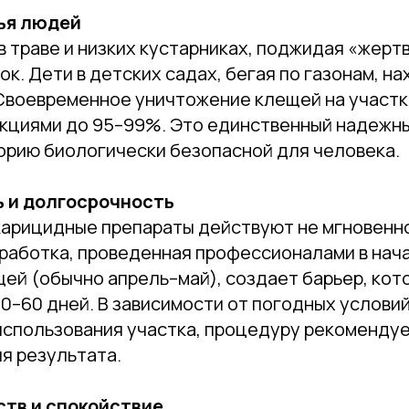
ья людей
 траве и низких кустарниках, поджидая «жертв
ок. Дети в детских садах, бегая по газонам, на
 Своевременное уничтожение клещей на участк
кциями до 95–99%. Это единственный надежн
орию биологически безопасной для человека.
 и долгосрочность
арицидные препараты действуют не мгновенно
работка, проведенная профессионалами в нач
щей (обычно апрель–май), создает барьер, ко
0–60 дней. В зависимости от погодных условий
использования участка, процедуру рекоменду
я результата.
ств и спокойствие