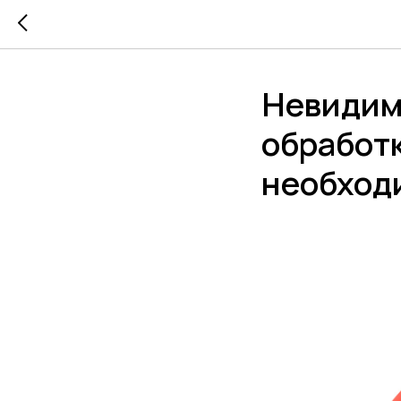
Невидим
обработк
необход