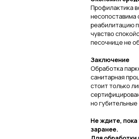
Профилактика в
несопоставима 
реабилитацию п
чувство спокойс
песочнице не о
Заключение
Обработка парко
санитарная проц
стоит только л
сертифицирован
но губительные
Не ждите, пока
заранее.
Для обработки 